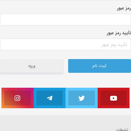
به
رمز عبور
اشتراک
بگذارید.
تأیید رمز عبور
کپی
لینک
ورود
تبلیغات