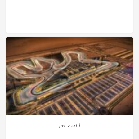
به
اشتراک
بگذارید.
آشنایی
کپی
لینک
گرندپری قطر