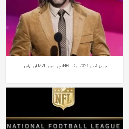
جوایز فصل 2021 لیگ NFL؛ چهارمین MVP ارن راجرز
فوتبال آمریکایی
4 سال پیش