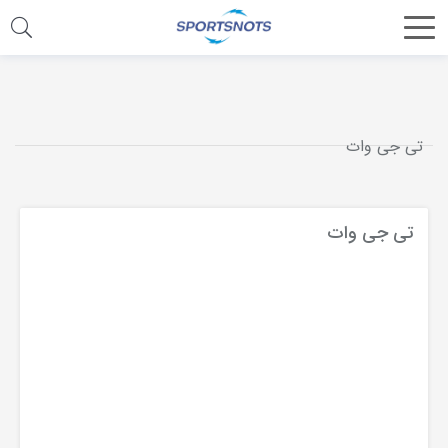
اشتراک
گذاری
با
تی جی وات
استفاده
از
روش‌های
تی جی وات
زیر
می‌توانید
این
صفحه
را
با
دوستان
خود