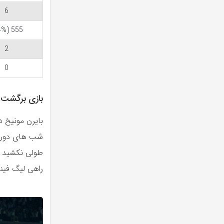
6
555 (94%)
2
0
بازی برگشت؛ رئال ما
بایرن مونیخ د
طولی نکشید تا
راهی لیگ فینال فصل 2024-2023 لیگ 