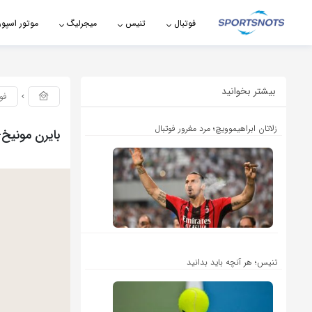
اشتراک گذاری
فوتبال
تنیس
میجرلیگ
موتور اسپو
با استفاده از روش‌های زیر می‌توانید این صفحه را با دوستان خود به
اشتراک بگذارید.
بیشتر بخوانید
فو
کپی لینک
زلاتان ابراهیموویچ؛ مرد مغرور فوتبال
بایرن مونیخ-رئا
تنیس؛ هر آنچه باید بدانید