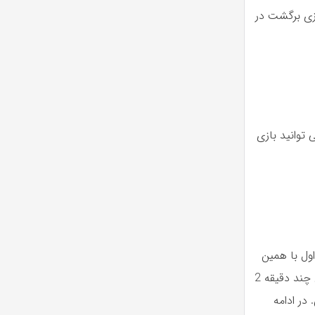
نیخ-رئال مادرید در تاریخ سه شنبه 11 اردیبهشت 1403 و بازی برگشت در
توانید بازی
ول با همین
گل به پایان رسید. با شروع نیمه دوم، بایرن مونیخ بهتر ظاهر شد و توانست در عرض چند دقیقه 2
در ادامه