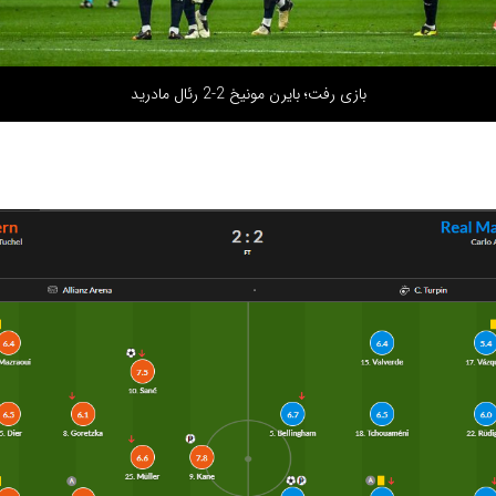
بازی رفت؛ بایرن مونیخ 2-2 رئال مادرید