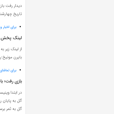
تاریخ چهارشنبه 19 اردیبهشت برگزار شد. ساعت این بازی به وقت ایرا
برای اخبار و
لینک پخش زند
از لینک زیر ب
بایرن مونیخ-رئ
برای تماشای 
بازی رفت؛ بایرن مونی
در ابتدا وینی
گل به ثمر برس