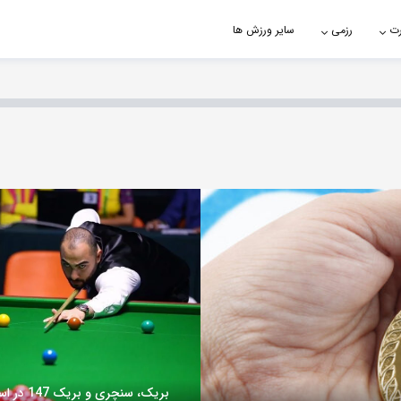
رت
رزمی
سایر ورزش ها
بریک، سنچری و بریک 147 در اسنوکر