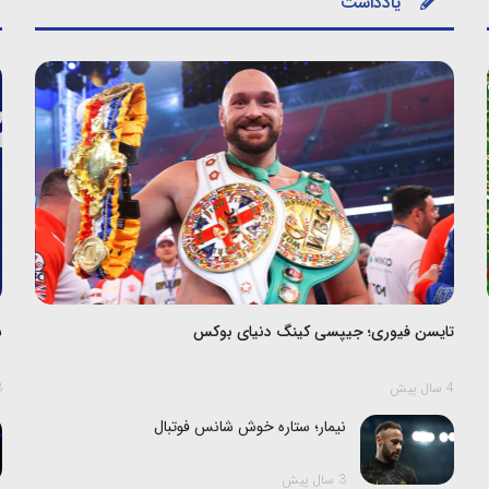
یادداشت
تایسن فیوری؛ جیپسی کینگ دنیای بوکس
ش
4 سال پیش
3 س
نیمار؛ ستاره خوش شانس فوتبال
3 سال پیش