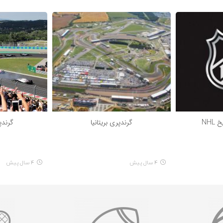
NH
گرندپری بریتانیا
گرندپ
4 سال پیش
4 سال پیش