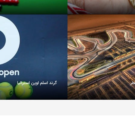
طر
گرند اسلم اوپن استرالیا