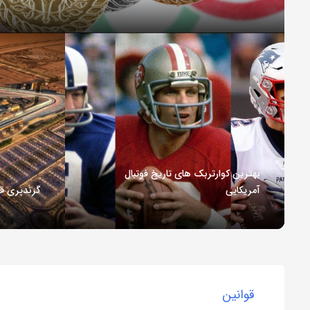
بهترین کوارتربک های تاریخ فوتبال
آمریکایی
گرندپری ق
قوانین