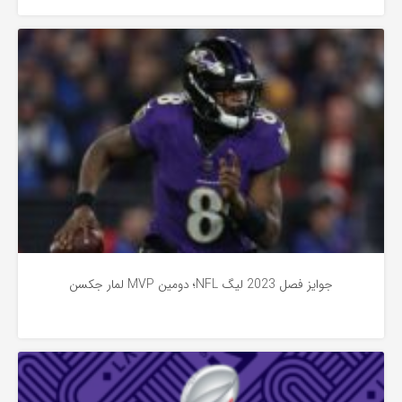
اخبار
2 سال پیش
جوایز فصل 2023 لیگ NFL؛ دومین MVP لمار جکسن
اخبار
2 سال پیش