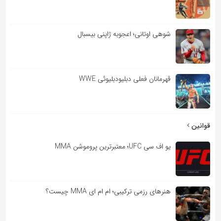
شوهی اوتانی؛ اعجوبه ژاپنی بیسبال
قهرمانان فعلی دبلیودبلیوئی WWE
قوانین
یو اف سی UFC؛ معتبرترین پروموشن MMA
هنرهای رزمی ترکیبی؛ ام ام ای MMA چیست؟