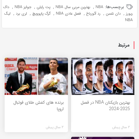
برچسب‌ها:
,
,
,
,
NBA
بهترین مربی سال NBA
پت رایلی
جوایز NBA
داک
,
,
,
,
,
,
ریورز
دان نلسن
رد آئورباخ
فصل عادی NBA
گرگ پاپوویچ
لری برد
لیگ
NBA
مرتبط
بهترین بازیکنان NBA در فصل
برنده های کفش طلای فوتبال
2025-2024
اروپا
2 سال پیش
2 سال پیش