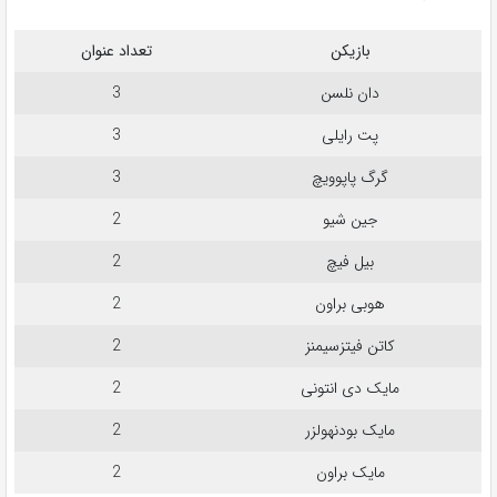
بازیکن
تعداد عنوان
دان نلسن
3
پت رایلی
3
گرگ پاپوویچ
3
جین شیو
2
بیل فیچ
2
هوبی براون
2
کاتن فیتزسیمنز
2
مایک دی انتونی
2
مایک بودنهولزر
2
مایک براون
2