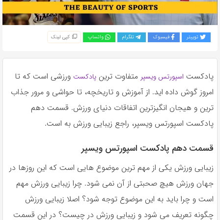
به
اشتراک
بگذارید.
توییتر
فیسبوک
تلگرام
واتساپ
کپی لینک
کپی
لینک
پادکست
متفاوت ترين
ورزشى است كه تا
اسپورتس ويسپر
پادكست
امروز گوش داده ايد. از آموزش و تاريخچه، تا حواشى و مرور جذاب
ترين و هيجان انگيزترين اتفاقات دنياى ورزش. قسمت دهم
پادکست اسپورتس ویسپر، راجع زیبایی ورزش به است.
قسمت دهم پادکست اسپورتس ویسپر
زیبایی ورزش یکی از مهم ترین موضوع هایی است که این روزها در
جهان ورزش هیچ صحبتی از آن نمی شود. چرا زیبایی ورزش مهم
است و چرا باید به این موضوع توجه شود؟ اصلا زیبایی ورزش
چگونه تعریف می شود و زیبایی ورزش در چیست؟ در این قسمت