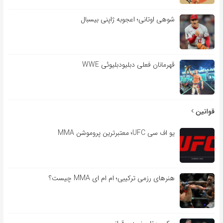
شوهی اوتانی؛ اعجوبه ژاپنی بیسبال
قهرمانان فعلی دبلیودبلیوئی WWE
قوانین
یو اف سی UFC؛ معتبرترین پروموشن MMA
هنرهای رزمی ترکیبی؛ ام ام ای MMA چیست؟