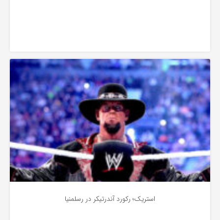
به
اشتراک
بگذارید.
آشنایی
کپی
لینک
استریک؛ رکورد آندرتیکر در رسلمنیا