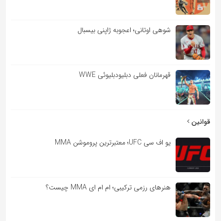
شوهی اوتانی؛ اعجوبه ژاپنی بیسبال
قهرمانان فعلی دبلیودبلیوئی WWE
قوانین
یو اف سی UFC؛ معتبرترین پروموشن MMA
هنرهای رزمی ترکیبی؛ ام ام ای MMA چیست؟