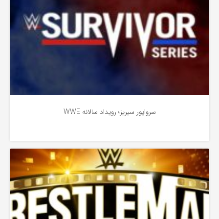
سروایور سیریز؛ رویداد سالانه WWE
پرو رسلینگ
3 سال پیش