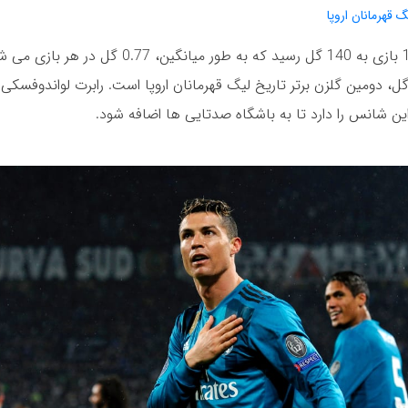
 قهرمانان اروپا
رونالدو در 183 بازی به 140 گل رسید که به طور میانگین، 0.77 گ
این شانس را دارد تا به باشگاه صدتایی ها اضافه شود.