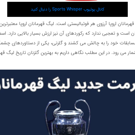
کانال یوتیوب Sports Whisper را دنبال کنید
قهرمانان اروپا آرزوی هر فوتبالیستی است. لیگ قهرمانان اروپا معتبرتری
است و تعجبی ندارد که رکوردهای آن نیز ارزش بسیار بالایی دارد. اس
مسابقات خود را به چالش می کشند و گلزنی، یکی از دستاوردهای چشمگی
ار می رود. در این مطلب نگاهی داریم به بهترین گلزنان تاریخ لیگ قهرما