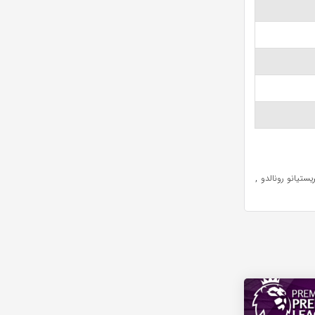
,
یستیانو رونالدو