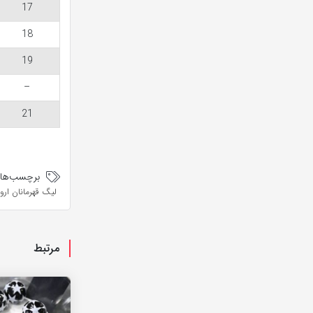
17
18
19
–
21
برچسب‌ها:
لیگ قهرمانان اروپ
مرتبط