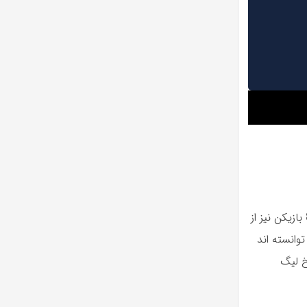
تا به امروز 19 بازیکن به حداقل 50 گل در لیگ قهرمانان اروپا رسیده اند و تعداد گل 8 بازیکن نیز از
توانسته اند
رین گلزن تاریخ لیگ