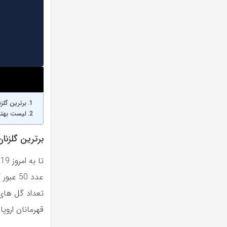
برترین گلزن
لیست بهتری
برترین گلزنان
عدد 50
قهرمانان اروپا