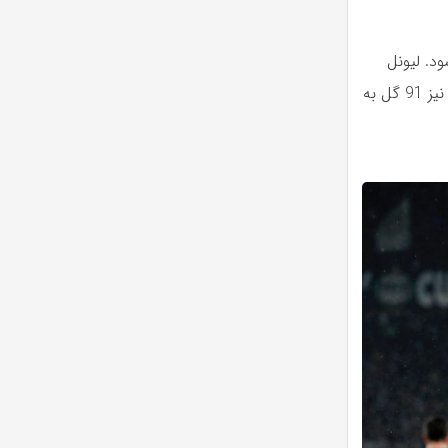
ل در هر بازی می شود. لیونل
مسی با 129 گل، دومین گلزن برتر تاریخ لیگ قهرمانان اروپا است. رابرت لواندوفسکی نیز 91 گل به