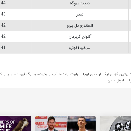
دیدیه دروگبا
44
نیمار
43
الساندرو دل پیرو
42
آنتوان گریزمان
42
سرخیو آگوئرو
41
,
,
,
بهترین گلزنان لیگ قهرمانان اروپا
رابرت لواندوفسکی
رکوردهای لیگ قهرمانان اروپا
کر
,
ا
لیونل مسی