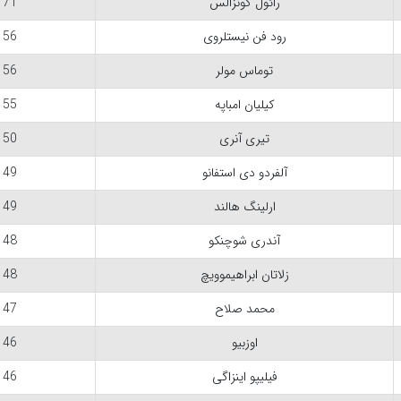
رائول گونزالس
71
رود فن نیستلروی
56
توماس مولر
56
کیلیان امباپه
55
تیری آنری
50
آلفردو دی استفانو
49
ارلینگ هالند
49
آندری شوچنکو
48
زلاتان ابراهیموویچ
48
محمد صلاح
47
اوزبیو
46
فیلیپو اینزاگی
46