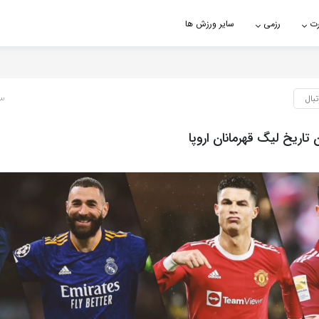
رت
رزمی
سایر ورزش ها
تبال
3 سال پ
 تاریخ لیگ قهرمانان اروپا