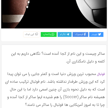
به
اشتراک
بگذارید.
کپی
توییتر
فیسبوک
تلگرام
واتساپ
کپی لینک
لینک
ساکر چیست و این نام از کجا آمده است؟ نگاهی داریم به این
کلمه و دلیل نامگذاری آن.
محبوب ترين ورزش دنيا است و كمتر جايى را مى توان پيدا
فوتبال
كرد كه اين ورزش طرفدار نداشته باشد. نام فوتبال تركيب ساده اى
است كه به دليل نحوه بازى آن چنين اسمى دارد اما با اين حال
هميشه نام ساكر (Soccer) را هم شنيده ايم! ساكر از كجا آمده و
چرا تا به امروز آمريكايى ها فوتبال را ساكر مى نامند؟