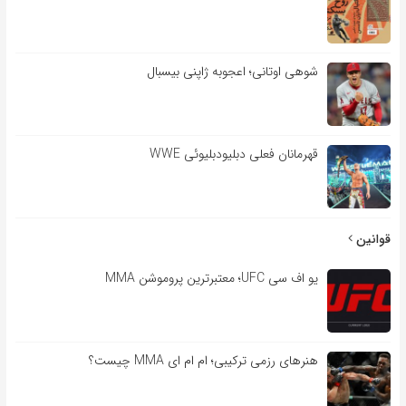
شوهی اوتانی؛ اعجوبه ژاپنی بیسبال
قهرمانان فعلی دبلیودبلیوئی WWE
قوانین
یو اف سی UFC؛ معتبرترین پروموشن MMA
هنرهای رزمی ترکیبی؛ ام ام ای MMA چیست؟