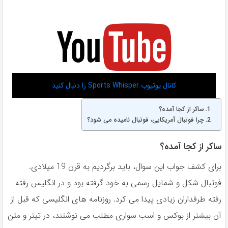
کانال یوتیوب Sports Whisper را دنبال کنید
ساکر از کجا آمده؟
چرا فوتبال آمریکایی، فوتبال نامیده می شود؟
ساکر از کجا آمده؟
براى كشف جواب اين سوال، بايد برگرديم به قرن 19 ميلادى.
فوتبال شكل و شمايل رسمى به خود گرفته بود و در انگليس رفته
رفته طرفداران زيادى پيدا مى كرد. روزنامه هاى انگليسى كه قبل از
آن بيشتر از بوكس و اسب سوارى مطلب مى نوشتند، در تيتر و متن