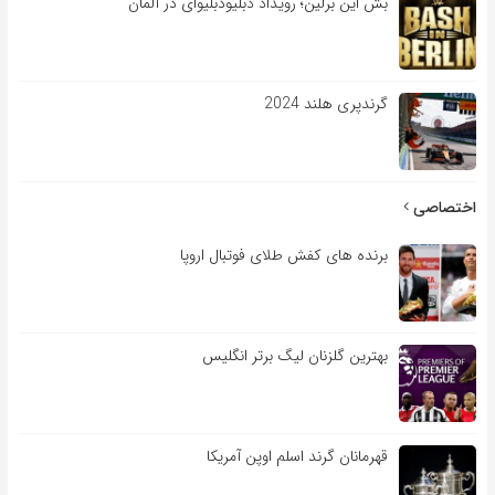
بش این برلین؛ رویداد دبلیودبلیوای در آلمان
گرندپری هلند 2024
اختصاصی
برنده های کفش طلای فوتبال اروپا
بهترین گلزنان لیگ برتر انگلیس
قهرمانان گرند اسلم اوپن آمریکا