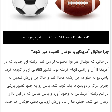
کلمه ساکر تا دهه 1980 در انگلیس نیز مرسوم بود
چرا فوتبال آمریکایی، فوتبال نامیده می شود؟
در حالى كه فوتبال هر روز محبوب تر مى شد، رشته اى جديد كه در
آمريكا از آن و راگبى الهام گرفته بود، تغيير انقلابى اى را تجربه كرد.
پاس رو به جلو در اين رشته مجاز شد و حالا اين ورزش تبديل به
چيزى فراتر از دويدن با يک توپ شد! پاس رو به جلو، تغيير بزرگى
در اين رشته آمريكايى به وجود آورد و پاس هايى كه در اين بازى
ارسال مى شد، خيلى ها را ياد ورزش اروپايى يعنى فوتبال انداخت.