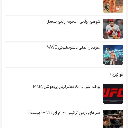
شوهی اوتانی؛ اعجوبه ژاپنی بیسبال
قهرمانان فعلی دبلیودبلیوئی WWE
قوانین
یو اف سی UFC؛ معتبرترین پروموشن MMA
هنرهای رزمی ترکیبی؛ ام ام ای MMA چیست؟