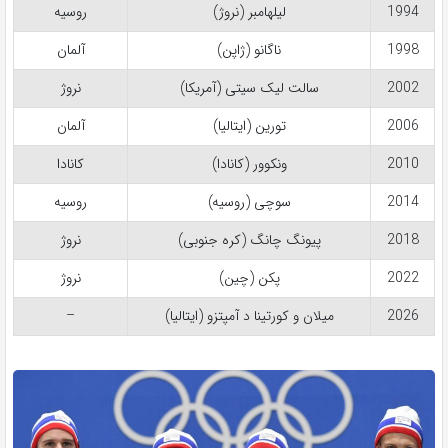
1994
لیلهامبر (نروژ)
روسیه
1998
ناگانو (ژاپن)
آلمان
2002
سالت لیک سیتی (آمریکا)
نروژ
2006
تورین (ایتالیا)
آلمان
2010
ونکوور (کانادا)
کانادا
2014
سوچی (روسیه)
روسیه
2018
پیونگ‌ چانگ (کره جنوبی)
نروژ
2022
پکن (چین)
نروژ
2026
میلان و کورتینا د آمپتزو (ایتالیا)
–