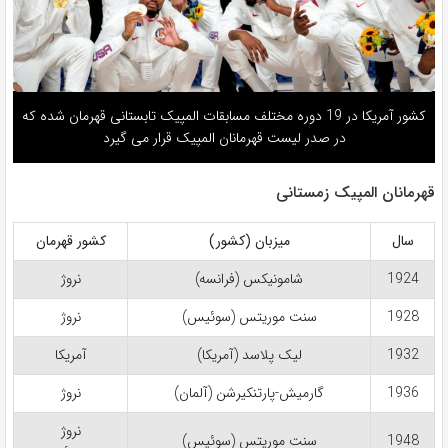
کشور آمریکا در 19 دوره مختلف مسابقات المپیک تابستانی قهرمان شده که
در صدر لیست قهرمانان المپیک قرار می گیرد
قهرمانان المپیک زمستانی
سال
میزبان (کشور)
کشور
قهرمان
1924
شامونیکس (فرانسه)
نروژ
1928
سنت موریتس (سوئیس)
نروژ
1932
لیک پلاسد (آمریکا)
آمریکا
1936
گارمیش-پارتنکیرشن (آلمان)
نروژ
نروژ
1948
سنت موریتس (سوئیس)