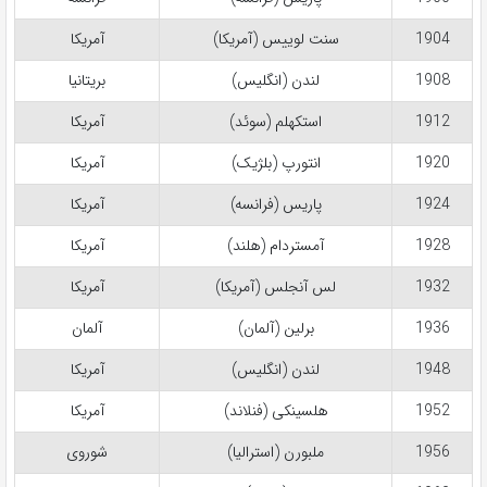
1904
سنت لوییس (آمریکا)
آمریکا
1908
لندن (انگلیس)
بریتانیا
1912
استکهلم (سوئد)
آمریکا
1920
انتورپ (بلژیک)
آمریکا
1924
پاریس (فرانسه)
آمریکا
1928
آمستردام (هلند)
آمریکا
1932
لس آنجلس (آمریکا)
آمریکا
1936
برلین (آلمان)
آلمان
1948
لندن (انگلیس)
آمریکا
1952
هلسینکی (فنلاند)
آمریکا
1956
ملبورن (استرالیا)
شوروی