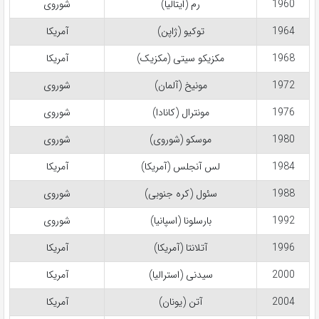
1960
رم (ایتالیا)
شوروی
1964
توکیو (ژاپن)
آمریکا
1968
مکزیکو سیتی (مکزیک)
آمریکا
1972
مونیخ (آلمان)
شوروی
1976
مونترال (کانادا)
شوروی
1980
موسکو (شوروی)
شوروی
1984
لس آنجلس (آمریکا)
آمریکا
1988
سئول (کره جنوبی)
شوروی
1992
بارسلونا (اسپانیا)
شوروی
1996
آتلانتا (آمریکا)
آمریکا
2000
سیدنی (استرالیا)
آمریکا
2004
آتن (یونان)
آمریکا