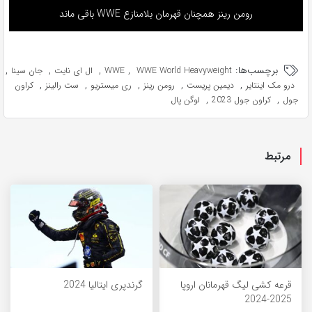
رومن رینز همچنان قهرمان بلامنازع WWE باقی ماند
برچسب‌ها:
,
,
,
,
WWE World Heavyweight
WWE
ال ای نایت
جان سینا
,
,
,
,
,
درو مک اینتایر
دیمین پریست
رومن رینز
ری میستریو
ست رالینز
کراون
,
,
جول
کراون جول 2023
لوگن پال
مرتبط
قرعه کشی لیگ قهرمانان اروپا
گرندپری ایتالیا 2024
2025-2024