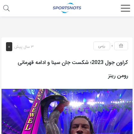
اشتراک
گذاری
با
استفاده
0
رزمی
3 سال پیش
از
روش‌های
کراون جول 2023؛ شکست جان سینا و ادامه قهرمانی
زیر
رومن رینز
می‌توانید
این
صفحه
را
با
دوستان
خود