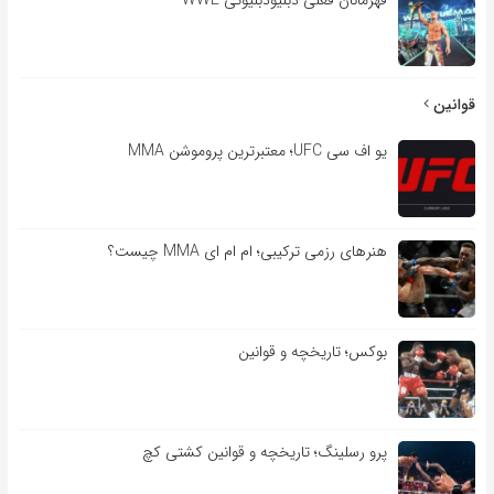
قهرمانان فعلی دبلیودبلیوئی WWE
قوانین
یو اف سی UFC؛ معتبرترین پروموشن MMA
هنرهای رزمی ترکیبی؛ ام ام ای MMA چیست؟
بوکس؛ تاریخچه و قوانین
پرو رسلینگ؛ تاریخچه و قوانین کشتی کچ