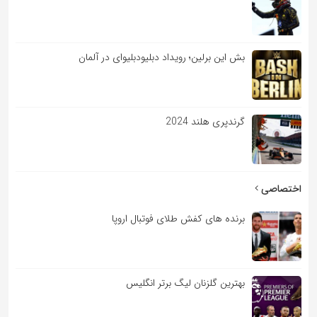
بش این برلین؛ رویداد دبلیودبلیوای در آلمان
گرندپری هلند 2024
اختصاصی
برنده های کفش طلای فوتبال اروپا
بهترین گلزنان لیگ برتر انگلیس