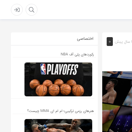
اختصاصی
0
یش
رکوردهای پلی آف NBA
هنرهای رزمی ترکیبی؛ ام ام ای MMA چیست؟