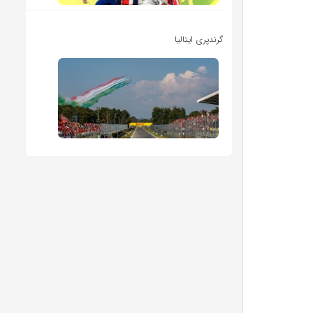
گرندپری ایتالیا