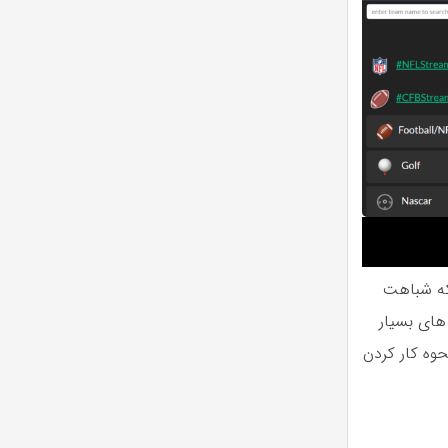
زنده مسابقات ورزشی، سایت VIP Box است که شباهت
های بسیار
وه کار کردن