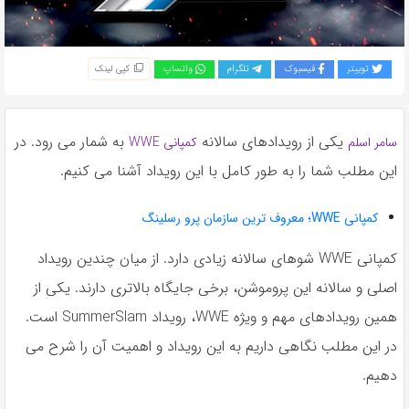
به
اشتراک
بگذارید.
توییتر
فیسبوک
تلگرام
واتساپ
کپی لینک
کپی
لینک
یکی از رویدادهای سالانه
به شمار می رود. در
سامر اسلم
کمپانی WWE
این مطلب شما را به طور کامل با این رویداد آشنا می کنیم.
کمپانی WWE؛ معروف ترین سازمان پرو رسلینگ
کمپانی WWE شوهای سالانه زیادی دارد. از میان چندین رویداد
اصلی و سالانه این پروموشن، برخی جایگاه بالاتری دارند. یکی از
همین رویدادهای مهم و ویژه WWE، رویداد SummerSlam است.
در این مطلب نگاهی داریم به این رویداد و اهمیت آن را شرح می
دهیم.