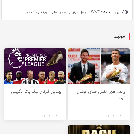
برچسب‌ها:
,
,
,
WWE
رسل مینیا
سامر اسلم
وینس مک من
مرتبط
برنده های کفش طلای فوتبال
بهترین گلزنان لیگ برتر انگلیس
اروپا
2 سال پیش
2 سال پیش