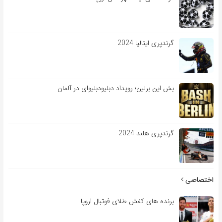
گرندپری ایتالیا 2024
بش این برلین؛ رویداد دبلیودبلیوای در آلمان
گرندپری هلند 2024
اختصاصی
برنده های کفش طلای فوتبال اروپا