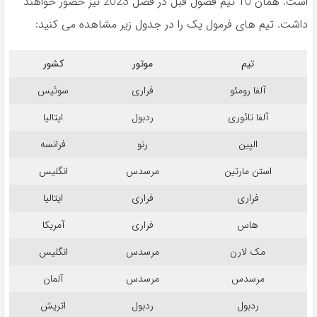
است. همان 10 تیم فصول قبل در فصل 2023 نیز حضور خواهند
داشت. تیم های فرمول یک را در جدول زیر مشاهده می کنید:
تیم
موتور
کشور
آلفا رومئو
فراری
سوئیس
آلفا تائوری
ردبول
ایتالیا
الپین
رنو
فرانسه
استن مارتین
مرسدس
انگلیس
فراری
فراری
ایتالیا
هاس
فراری
آمریکا
مک لارن
مرسدس
انگلیس
مرسدس
مرسدس
آلمان
ردبول
ردبول
اتریش