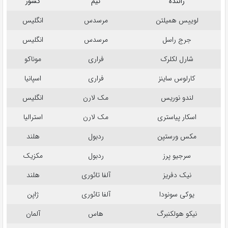
راننده
تیم
کشور
لوییس همیلتن
مرسدس
انگلیس
جرج راسل
مرسدس
انگلیس
شارل لکلرک
فراری
موناکو
کارلوس ساینز
فراری
اسپانیا
لندو نوریس
مک لارن
انگلیس
اسکار پیاستری
مک لارن
استرالیا
مکس ورستپن
ردبول
هلند
سرجیو پرز
ردبول
مکزیک
نیک دفریز
آلفا تائوری
هلند
یوکی سونودا
آلفا تائوری
ژاپن
نیکو هولکنبرگ
هاس
آلمان