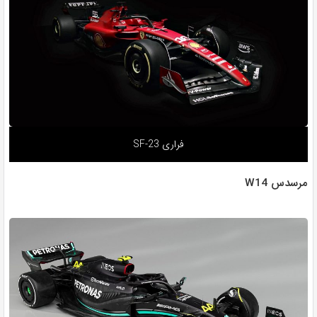
فراری SF-23
مرسدس W14