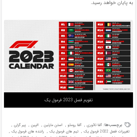
به پایان خواهد رسید.
تقویم فصل 2023 فرمول یک
برچسب‌ها:
,
,
,
,
,
آلفا تائوری
آلفا رومئو
استن مارتین
الپین
پیر گزلی
,
,
,
تغییرات فصل 2022 فرمول یک
تیم های فرمول یک
راننده های فرمول یک