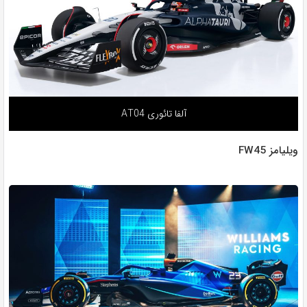
آلفا تائوری AT04
ویلیامز FW45