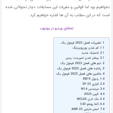
نخواهیم بود اما قوانین و مقررات این مسابقات دچار تحولاتی شده
است که در این مطلب به آن ها اشاره خواهیم کرد.
تماشای ویدیو در یوتیوب
تغییرات فصل 2023 فرمول یک
کم شدن پورپویزینگ
لاستیک جدید
بیشتر شدن اسپرینت ریس
تیم های فصل 2023 فرمول یک
راننده های فصل 2023 فرمول یک
ماشین های فصل 2023 فرمول یک
ردبول RB19
فراری SF-23
مرسدس W14
الپین A523
مک لارن MCL60
آلفا رومئو C43
استن مارتین AMR 23