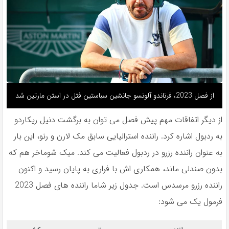
از فصل 2023، فرناندو آلونسو جانشین سباستین فتل در استن مارتین شد
از ديگر اتفاقات مهم پیش فصل مى توان به برگشت دنيل ريكاردو
به ردبول اشاره كرد. راننده استراليايى سابق مک لارن و رنو، اين بار
به عنوان راننده رزرو در ردبول فعاليت مى كند. ميک شوماخر هم كه
بدون صندلى ماند، همكارى اش با فرارى به پايان رسيد و اكنون
راننده رزرو مرسدس است. جدول زیر شاما راننده های فصل 2023
فرمول یک می شود: