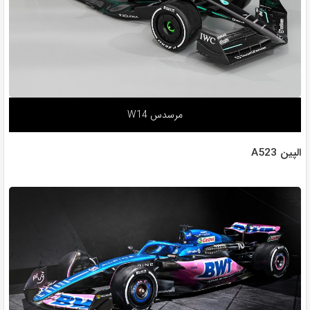
مرسدس W14
الپین A523