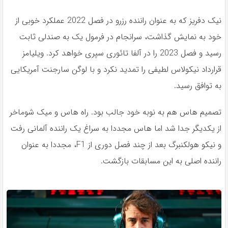
نيک دفريز كه به عنوان راننده رزرو در فصل 2022 عملكرد خوبى از
خود به نمايش گذاشت، سرانجام در فرمول يک به صندلى ثابت
رسيد و فصل 2023 را در آلفا تائورى سپرى خواهد كرد. ويليامز
قرارداد نيكولاس لطيفى را تمديد نكرد و با لوگن سارجنت آمريكايى
به توافق رسيد.
تصميم هاس هم به نوبه خود جالب بود. راه هاس و ميک شوماخر
از يكديگر جدا شد اما هاس مجددا به سراغ يک راننده آلمانى رفت
و نيكو هولكنبرگ بعد از چند فصل دورى از F1، مجددا به عنوان
راننده اصلى به اين مسابقات بازگشت.