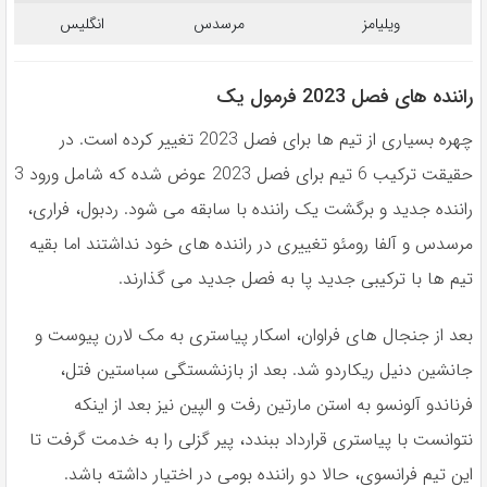
ویلیامز
مرسدس
انگلیس
راننده های فصل 2023 فرمول یک
چهره بسيارى از تيم ها براى فصل 2023 تغيير كرده است. در
حقيقت تركيب 6 تيم براى فصل 2023 عوض شده كه شامل ورود 3
راننده جديد و برگشت يک راننده با سابقه مى شود. ردبول، فرارى،
مرسدس و آلفا رومئو تغييرى در راننده هاى خود نداشتند اما بقيه
تيم ها با تركيبى جديد پا به فصل جديد مى گذارند.
بعد از جنجال هاى فراوان، اسكار پياسترى به مک لارن پيوست و
جانشين دنيل ريكاردو شد. بعد از بازنشستگى سباستين فتل،
فرناندو آلونسو به استن مارتين رفت و الپين نيز بعد از اينكه
نتوانست با پياسترى قرارداد ببندد، پير گزلى را به خدمت گرفت تا
اين تيم فرانسوى، حالا دو راننده بومى در اختيار داشته باشد.