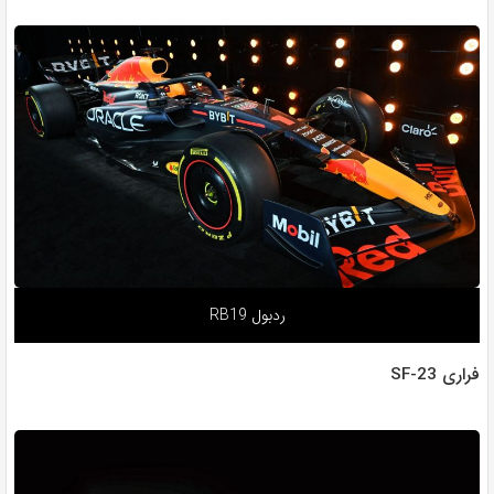
ردبول RB19
فراری SF-23