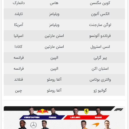
کوین مگنسن
هاس
دانمارک
الکس آلبون
ویلیامز
تایلند
لوگن سارجنت
ویلیامز
آمریکا
فرناندو آلونسو
استن مارتین
اسپانیا
لنس استرول
استن مارتین
کانادا
پیر گزلی
الپین
فرانسه
استبان اکن
الپین
فرانسه
والتری بوتاس
آلفا رومئو
فنلاند
گوانیو ژو
آلفا رومئو
چین