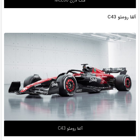
مک لارن MCL60
آلفا رومئو C43
آلفا رومئو C43