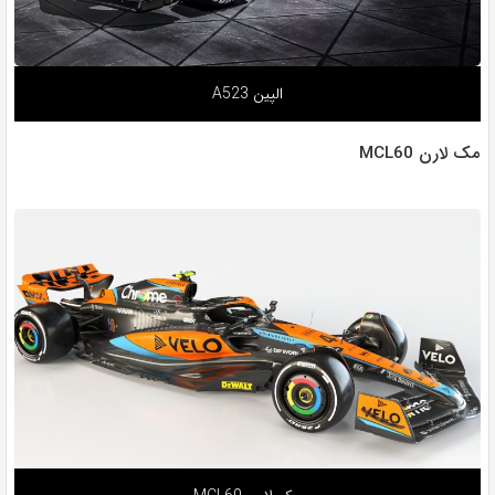
الپین A523
مک لارن MCL60