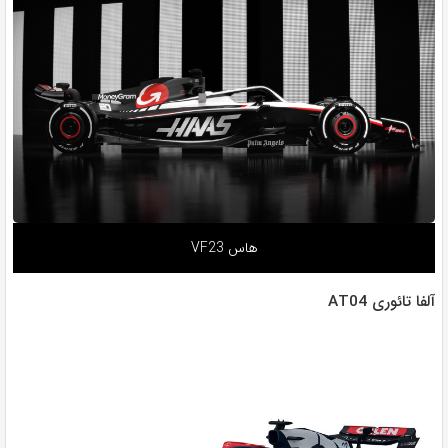
هاس VF23
آلفا تائوری AT04