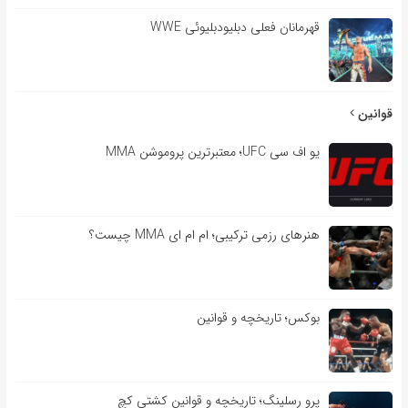
قهرمانان فعلی دبلیودبلیوئی WWE
قوانین
یو اف سی UFC؛ معتبرترین پروموشن MMA
هنرهای رزمی ترکیبی؛ ام ام ای MMA چیست؟
بوکس؛ تاریخچه و قوانین
پرو رسلینگ؛ تاریخچه و قوانین کشتی کچ