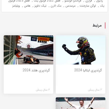
,
,
,
,
ردبول
فراری
فرناندو آلونسو
فصل 2022 فرمول یک
فصل 2023 فرمول
,
,
,
,
,
,
یک
لوگن سارجنت
مرسدس
مک لارن
نیک دفریز
هاس
ویلیامز
مرتبط
گرندپری ایتالیا 2024
گرندپری هلند 2024
2 سال پیش
2 سال پیش