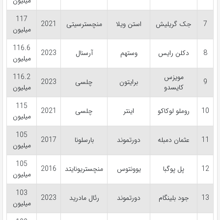
میلیون
117
7
جک گریلیش
استن ویلا
منچسترسیتی
2021
میلیون
116.6
8
دکلن رایس
وستهم
آرسنال
2023
میلیون
مویزس
116.2
9
برایتون
چلسی
2023
کایسدو
میلیون
115
10
روملو لوکاکو
اینتر
چلسی
2021
میلیون
105
11
عثمان دمبله
دورتموند
بارسلونا
2017
میلیون
105
12
پل پوگبا
یوونتوس
منچستریونایتد
2016
میلیون
103
13
جود بلینگام
دورتموند
رئال مادرید
2023
میلیون