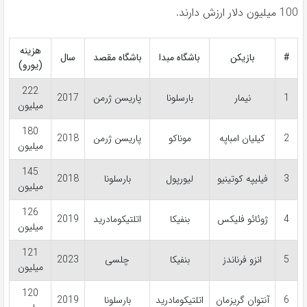
100 میلیون دلار ارزش دارند.
هزینه
#
بازیکن
باشگاه مبدا
باشگاه مقصد
سال
(یورو)
222
1
نیمار
بارسلونا
پاریسن ژرمن
2017
میلیون
180
2
کیلیان امباپه
موناکو
پاریسن ژرمن
2018
میلیون
145
3
فیلیپه کوتینیو
لیورپول
بارسلونا
2018
میلیون
126
4
ژوئائو فلیکس
بنفیکا
اتلتیکومادرید
2019
میلیون
121
5
انزو فرناندز
بنفیکا
چلسی
2023
میلیون
120
6
آنتوان گریزمان
اتلتیکومادرید
بارسلونا
2019