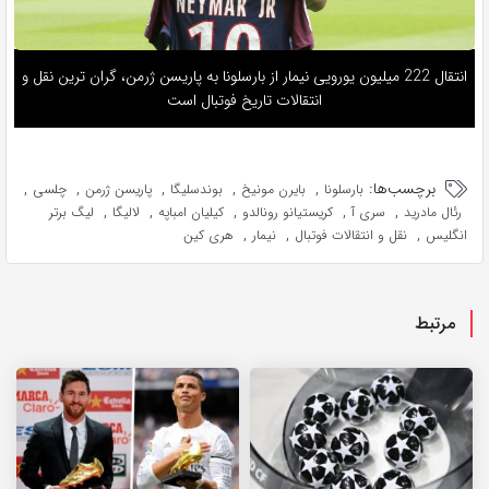
انتقال 222 میلیون یورویی نیمار از بارسلونا به پاریسن ژرمن، گران ترین نقل و
انتقالات تاریخ فوتبال است
برچسب‌ها:
,
,
,
,
,
بارسلونا
بایرن مونیخ
بوندسلیگا
پاریسن ژرمن
چلسی
,
,
,
,
,
رئال مادرید
سری آ
کریستیانو رونالدو
کیلیان امباپه
لالیگا
لیگ برتر
,
,
,
انگلیس
نقل و انتقالات فوتبال
نیمار
هری کین
مرتبط