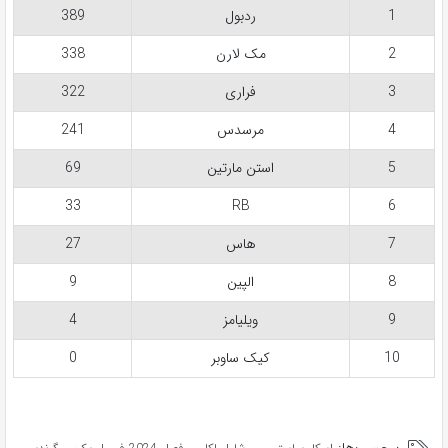
1
ردبول
389
2
مک لارن
338
3
فراری
322
4
مرسدس
241
5
استن مارتین
69
33
RB
6
7
هاس
27
8
الپین
9
9
ویلیامز
4
10
کیک ساوبر
0
برچسب‌ها:
,
,
,