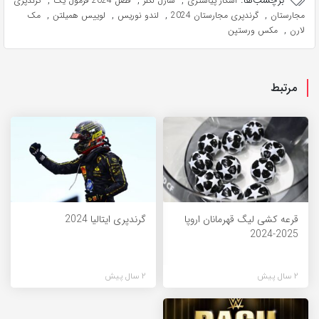
اسکار پیاستری
شارل لکلر
فصل 2024 فرمول یک
گرندپری
,
,
,
,
مجارستان
گرندپری مجارستان 2024
لندو نوریس
لوییس همیلتن
مک
,
لارن
مکس ورستپن
مرتبط
قرعه کشی لیگ قهرمانان اروپا
گرندپری ایتالیا 2024
2025-2024
2 سال پیش
2 سال پیش