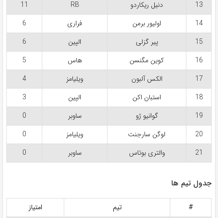
13
دنیل ریکاردو
RB
11
14
اولیور برمن
فراری
6
15
پیر گزلی
الپین
6
16
کوین مگنسن
هاس
5
17
الکس آلبون
ویلیامز
4
18
استبان اکن
الپین
3
19
گوانیو ژو
ساوبر
0
20
لوگن سارجنت
ویلیامز
0
21
والتری بوتاس
ساوبر
0
جدول تیم ها
#
تیم
امتیاز