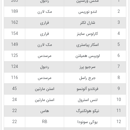
1
مکس ورستپن
ردبول
265
2
لندو نوریس
مک لارن
189
3
شارل لکلر
فراری
162
4
کارلوس ساینز
فراری
154
5
اسکار پیاستری
مک لارن
149
6
لوییس همیلتن
مرسدس
125
7
سرجیو پرز
ردبول
124
8
جرج راسل
مرسدس
116
9
فرناندو آلونسو
استن مارتین
45
10
لنس استرول
استن مارتین
24
11
نیکو هولکنبرگ
هاس
22
12
یوکی سونودا
RB
22