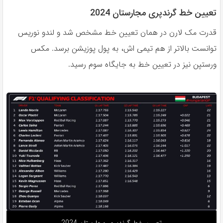
تعیین خط گرندپری مجارستان 2024
قدرت مک لارن در همان تعیین خط مشخص شد و لندو نوریس
توانست بالاتر از هم تیمی اش، به پول پوزیشن برسد. مکس
ورستپن نیز در تعیین خط به جایگاه سوم رسید.