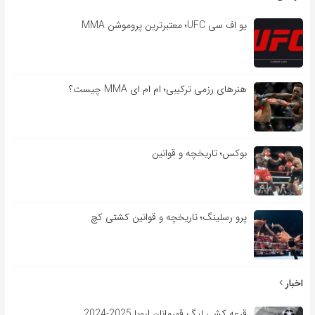
یو اف سی UFC؛ معتبرترین پروموشن MMA
هنرهای رزمی ترکیبی؛ ام ام ای MMA چیست؟
بوکس؛ تاریخچه و قوانین
پرو رسلینگ؛ تاریخچه و قوانین کشتی کچ
اخبار
قرعه کشی لیگ قهرمانان اروپا 2025-2024