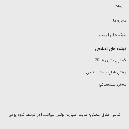
تبلیغات
درباره ما
شبکه های اجتماعی
نوشته های تصادفی
گرندپری ژاپن 2024
رافائل نادال؛ پادشاه تنیس
مسترز سینسیناتی
گروه پومیر
تمامی حقوق متعلق به سایت اسپورت نوتس میباشد. اجرا توسط