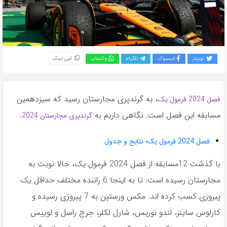
به
اشتراک
بگذارید.
توییتر
فیسبوک
تلگرام
واتساپ
کپی لینک
کپی
لینک
، به گرندپری مجارستان رسید که سیزدهمین
فصل 2024 فرمول یک
مسابقه این فصل است. نگاهی داریم به
.
گرندپری مجارستان 2024
فصل 2024 فرمول یک؛ نتایج و جدول
با گذشت 12مسابقه از فصل 2024 فرمول یک، حالا نوبت به
مجارستان رسیده است. تا به اینجا 6 راننده مختلف حداقل یک
پیروزی کسب کرده اند. مکس ورستپن به 7 پیروزی رسیده و
کارلوس ساینز، لندو نوریس، شارل لکلر، جرج راسل و لوییس