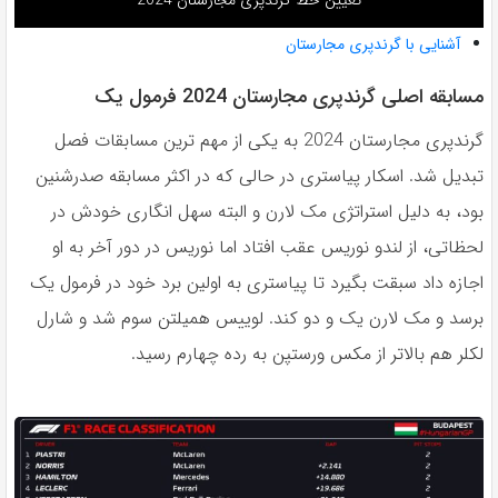
تعیین خط گرندپری مجارستان 2024
آشنایی با گرندپری مجارستان
مسابقه اصلی گرندپری مجارستان 2024 فرمول یک
گرندپرى مجارستان 2024 به يكى از مهم ترين مسابقات فصل
تبديل شد. اسكار پياسترى در حالى كه در اكثر مسابقه صدرشنين
بود، به دليل استراتژى مک لارن و البته سهل انگارى خودش در
لحظاتى، از لندو نوريس عقب افتاد اما نوريس در دور آخر به او
اجازه داد سبقت بگيرد تا پياسترى به اولين برد خود در فرمول يک
برسد و مک لارن يک و دو كند. لوييس هميلتن سوم شد و شارل
لكلر هم بالاتر از مكس ورستپن به رده چهارم رسيد.