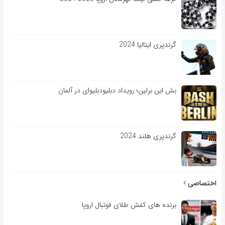
گرندپری ایتالیا 2024
بش این برلین؛ رویداد دبلیودبلیوای در آلمان
گرندپری هلند 2024
اختصاصی
برنده های کفش طلای فوتبال اروپا