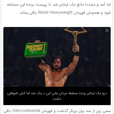
اما آمد و مجددا مانع مک اینتایر شد تا پریست برنده این مسابقه
شود و همچنان قهرمان World Heavyweight باقی بماند.
درو مک اینتایر برنده مسابقه مردان مانی این د بنک شد اما کش ناموفقی
داشت
سمی زین از سد بران بریکر گذشت و قهرمان Intercontinental باقی