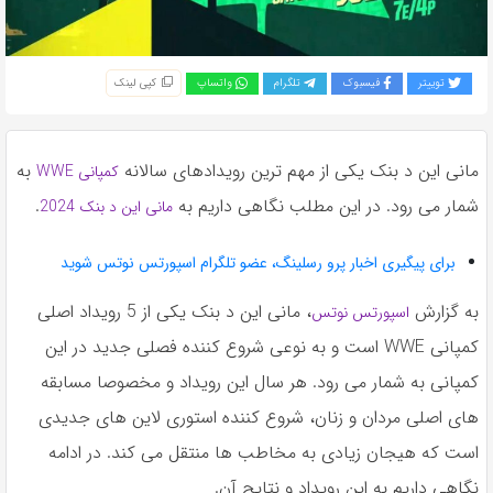
به
اشتراک
بگذارید.
توییتر
فیسبوک
تلگرام
واتساپ
کپی لینک
کپی
لینک
مانی این د بنک یکی از مهم ترین رویدادهای سالانه
به
کمپانی WWE
شمار می رود. در این مطلب نگاهی داریم به
.
مانی این د بنک 2024
برای پیگیری اخبار پرو رسلینگ، عضو تلگرام اسپورتس نوتس شوید
به گزارش
، مانی این د بنک یکی از 5 رویداد اصلی
اسپورتس نوتس
کمپانی WWE است و به نوعی شروع کننده فصلی جدید در این
کمپانی به شمار می رود. هر سال این رویداد و مخصوصا مسابقه
های اصلی مردان و زنان، شروع کننده استوری لاین های جدیدی
است که هیجان زیادی به مخاطب ها منتقل می کند. در ادامه
نگاهی داریم به این رویداد و نتایج آن.