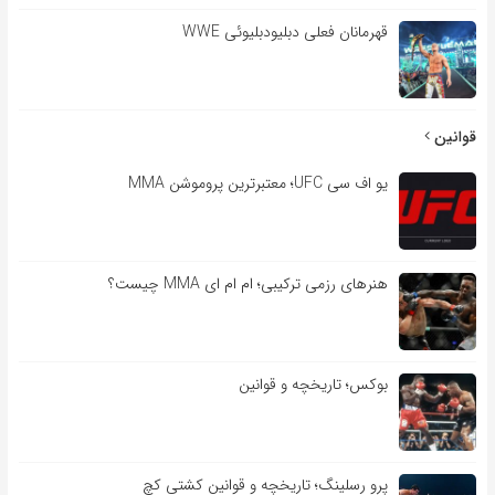
قهرمانان فعلی دبلیودبلیوئی WWE
قوانین
یو اف سی UFC؛ معتبرترین پروموشن MMA
هنرهای رزمی ترکیبی؛ ام ام ای MMA چیست؟
بوکس؛ تاریخچه و قوانین
پرو رسلینگ؛ تاریخچه و قوانین کشتی کچ