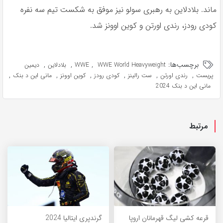
ماند. بلادلاین به رهبری سولو نیز موفق به شکست تیم سه نفره
کودی رودز، رندی اورتن و کوین اوونز شد.
برچسب‌ها:
,
,
,
WWE World Heavyweight
WWE
بلادلاین
دیمین
,
,
,
,
,
,
پریست
رندی اورتن
ست رالینز
کودی رودز
کوین اوونز
مانی این د بنک
مانی این د بنک 2024
مرتبط
قرعه کشی لیگ قهرمانان اروپا
گرندپری ایتالیا 2024