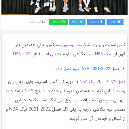
به
اشتراک
بگذارید.
توییتر
فیسبوک
تلگرام
واتساپ
کپی لینک
کپی
لینک
با شکست
، برای هفتمین بار
گلدن استیت واریرز
بوستون سلتیکس
قهرمان
شد. نگاهی داریم به
.
لیگ NBA
پلی آف و فینال 2022 NBA
فصل 2022-2021 NBA؛ مرور فصل عادی
با قهرمانی گلدن استیت واریرز به پایان
فصل 2022-2021 لیگ NBA
رسید تا این تیم به هفتمین قهرمانی خود در تاریخ NBA برسد و به
تنهایی سومین تیم پرافتخار تاریخ این لیگ لقب بگیرد. در این
مطلب نیم نگاهی داریم به پلی آف فصل 2022-2021 لیگ NBA و
از فینال و قهرمان آن می گوییم.