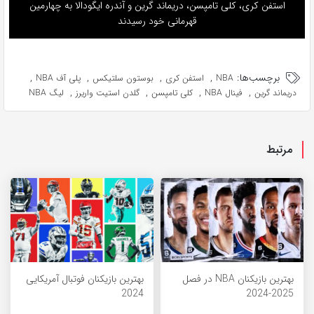
استفن کری، کلی تامپسن، دریماند گرین و آندره ایگودالا به چهارمین
قهرمانی خود رسیدند
برچسب‌ها:
,
,
,
,
NBA
استفن کری
بوستون سلتیکس
پلی آف NBA
,
,
,
,
دریماند گرین
فینال NBA
کلی تامپسن
گلدن استیت واریرز
لیگ NBA
مرتبط
بهترین بازیکنان NBA در فصل
بهترین بازیکنان فوتبال آمریکایی
2024
2025-2024