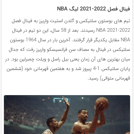
فینال فصل 2022-2021 لیگ NBA
تیم های بوستون سلتیکس و گلدن استیت واریرز به فینال فصل
2022-2021 NBA رسیدند. بعد از 58 سال، این دو تیم در فينال
NBA مقابل یکدیگر قرار گرفتند. آخرين بار در سال 1964 بوستون
سلتيكس در فينال به مصاف سن فرانسيسكو واريرز رفت كه جدال
ميان بهترين هاى آن زمان يعنى بيل راسل و ويلت چمبرلين بود. در
پايان سلتيكس 1-4 پيروز شد و به هفتمين قهرمانى خود (ششمين
قهرمانى متوالى) رسيد.