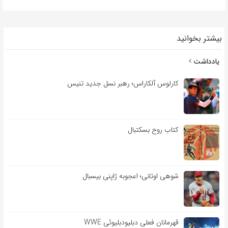
بیشتر بخوانید
یادداشت
کارلوس آلکاراس؛ رهبر نسل جدید تنیس
کتاب روح بسکتبال
شوهی اوتانی؛ اعجوبه ژاپنی بیسبال
قهرمانان فعلی دبلیودبلیوئی WWE