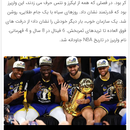
كر بود. در فصلى كه همه از ليكرز و نتس حرف مى زدند، اين واريرز
بود كه قدرتمند نشان داد. روزهاى سياه با يک جام طلايى، روشن
شد. يک سازمان خوب، بار ديگر خودش را نشان داد؛ از درفت هاى
فوق العاده تا تريدهاى ثمربخش. 6 فينال در 8 سال و 4 قهرمانى.
نام واريرز در تاريخ NBA جاودانه شد.