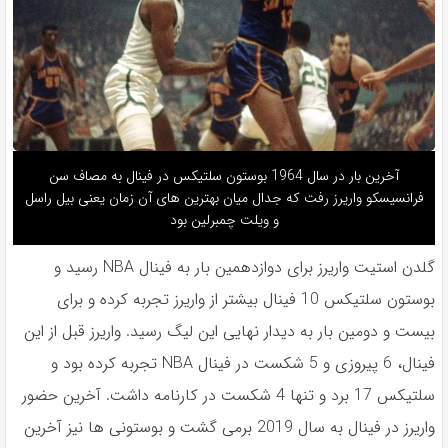
آخرين بار در سال 1964 بوستون سلتيكس در فينال به مصاف سن
فرانسيسكو واريرز رفت كه جدال ميان بهترين هاى آن زمان يعنى بيل راسل
و ويلت چمبرلين بود
گلدن استيت واريرز براى دوازدهمين بار به فينال NBA رسید و
بوستون سلتيكس 10 فينال بيشتر از واريرز تجربه كرده و براى
بيست و دومين بار به ديدار نهايى اين ليگ رسید. واريرز قبل از این
فینال، 6 پيروزى و 5 شكست در فينال NBA تجربه كرده بود و
سلتيكس 17 برد و تنها 4 شكست در كارنامه داشت. آخرين حضور
واريرز در فينال به سال 2019 برمى گشت و بوستونى ها نيز آخرين