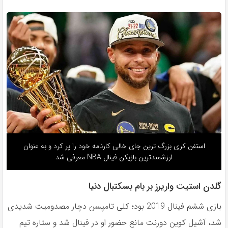
استفن کری بزرگ ترین جای خالی کارنامه خود را پر کرد و به عنوان
ارزشمندترین بازیکن فینال NBA معرفی شد
گلدن استیت واریرز بر بام بسکتبال دنیا
بازى ششم فينال 2019 بود؛ كلى تامپسن دچار مصدوميت شديدى
شد، آشيل كوين دورنت مانع حضور او در فينال شد و ستاره تيم