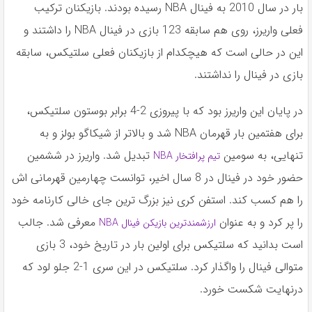
بار در سال 2010 به فينال NBA رسيده بودند. بازيكنان تركيب
فعلى واريرز، روى هم سابقه 123 بازى در فينال NBA را داشتند و
اين در حالى است كه هيچكدام از بازيكنان فعلى سلتيكس، سابقه
بازى در فينال را نداشتند.
در پایان این واریرز بود که با پیروزی 2-4 برابر بوستون سلتیکس،
برای هفتمین بار قهرمان NBA شد و بالاتر از شیکاگو بولز و به
تنهایی، به سومین
تبدیل شد. واریرز در ششمین
تیم پرافتخار NBA
حضور خود در فینال در 8 سال اخیر، توانست چهارمین قهرمانی اش
را هم کسب کند. استفن کری نیز بزرگ ترین جای خالی کارنامه خود
را پر کرد و به عنوان
معرفی شد. جالب
ارزشمندترین بازیکن فینال NBA
است بدانید که سلتیکس برای اولین بار در تاریخ خود، 3 بازی
متوالی فینال را واگذار کرد. سلتیکس در این سری 1-2 جلو لود که
درنهایت شکست خورد.