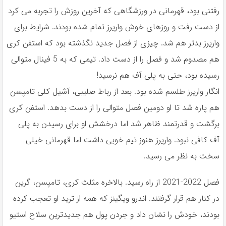
رفتنى بود، قهرمانى در ورزشگاهى كه آخرين روزش را تجربه مى كرد
از دست رفت و روزهاى خوش واريرز تمام شده بودند. شرايط براى
واريرز بدتر هم شد. چيزى از فصل جديد نگذشته بود كه استفن كرى
هم مصدوم شد و فصل را از دست داد. تيمى كه به 5 فينال متوالى
رسيده بود، حتى به پلى آف هم نرسيد!
انگار واريرز طلسم شده بود. بعد از رباط صليبى، آشيل كلى تامپسن
هم پاره شد تا او دومين فصل متوالى را از دست بدهد. استفن كرى
برگشت و قدرتمند ظاهر شد اما درخشش او براى رسيدن به پلى
آف كافى نبود. واريرز هنوز تيم خوبى داشت اما قهرمانى خيلى
سخت به نظر مى رسيد.
فصل 2022-2021 از راه رسيد. بالاخره مثلث كرى، تامپسن، گرين
در كنار هم قرار گرفتند. اندرو ويگينز كه همه از تريد او تعجب كرده
بودند، خودش را نشان داد و جردن پول هم جديدترين سلاح استيو