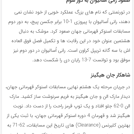
صعود رانی اُسالیوان به دور سوم
در تورنمنتى كه نام هاى بزرگ عملكرد خوبى از خود نشان نمى
دهند، رانى اُساليوان با پيروزى 1-10 برابر جكسن پيج، به دور دوم
مسابقات اسنوكر قهرمانى جهان صعود كرد. موشک به دنبال
هشتمين عنوان خود در اين رقابت ها و تكميل فصل فوق العاده
اش با سه گانه تريپل كراون است. رانی اُسالیوان در دور دوم نیز
موفق بود و توانست 7-13 رایان دی را شکست دهد.
شاهکار جان هیگینز
در جريان مرحله يک هشتم نهايى مسابقات اسنوكر قهرمانى جهان،
ديدار مارک الن و جان هيگينز به فريم سرنوشت ساز كشيد. مارک
الن 0-62 جلو افتاد و يک توپ قرمز راحت را از دست داد. نوبت
هيگينز شد و قهرمان 4 دوره اسنوكر قهرمانى جهان، با ثبت يكى از
بهترين كليرنس (Clearance) هاى تاريخ اين مسابقات، 62-71 به