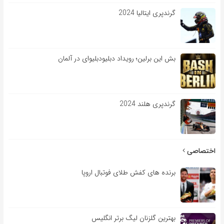
گرندپری ایتالیا 2024
بش این برلین؛ رویداد دبلیودبلیوای در آلمان
گرندپری هلند 2024
اختصاصی
برنده های کفش طلای فوتبال اروپا
بهترین گلزنان لیگ برتر انگلیس