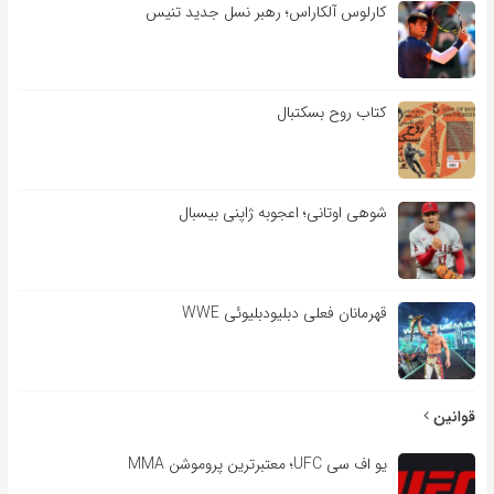
کارلوس آلکاراس؛ رهبر نسل جدید تنیس
کتاب روح بسکتبال
شوهی اوتانی؛ اعجوبه ژاپنی بیسبال
قهرمانان فعلی دبلیودبلیوئی WWE
قوانین
یو اف سی UFC؛ معتبرترین پروموشن MMA