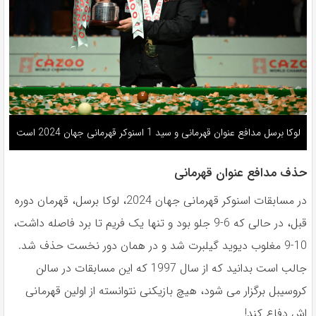
لوکا برسل مدافع عنوان قهرمانی و سید 1 اسنوکر قهرمانی جهان 2024 است
حذف مدافع عنوان قهرمانی
در مسابقات اسنوكر قهرمانى جهان 2024، لوكا برسل، قهرمان دوره
قبل، در حالى كه 6-9 جلو بود و تنها يک فريم تا برد فاصله داشت،
10-9 مغلوب ديويد گيلبرت شد و در همان دور نخست حذف شد.
جالب است بدانید که از سال 1997 که این مسابقات در سالن
کروسیبل برگزار می شود، هیچ بازیکنی نتوانسته از اولین قهرمانی
اش دفاع کند!