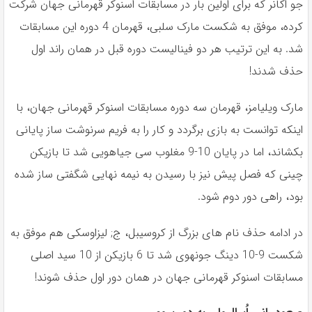
جو اُكانر كه براى اولين بار در مسابقات اسنوكر قهرمانى جهان شركت
كرده، موفق به شكست مارک سلبى، قهرمان 4 دوره اين مسابقات
شد. به اين ترتيب هر دو فيناليست دوره قبل در همان راند اول
حذف شدند!
مارک ویلیامز، قهرمان سه دوره مسابقات اسنوكر قهرمانى جهان، با
اينكه توانست به بازى برگردد و كار را به فريم سرنوشت ساز پايانى
بكشاند، اما در پايان 10-9 مغلوب سى جياهويى شد تا بازيكن
چينى كه فصل پيش نيز با رسيدن به نيمه نهايى شگفتى ساز شده
بود، راهى دور دوم شود.
در ادامه حذف نام هاى بزرگ از كروسيبل، ج; ليزاوسكى هم موفق به
شكست 9-10 دينگ جونهوى شد تا 6 بازيكن از 10 سيد اصلى
مسابقات اسنوكر قهرمانى جهان در همان دور اول حذف شوند!