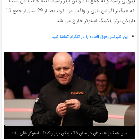
پيروزى رسيد و به جمع 8 بازيكن برتر رسيد. نكته جالب اين است
كه هيگينز اگر اين بازى را واگذار مى كرد، بعد از 29 سال از جمع 16
بازيكن برتر رنكينگ اسنوكر خارج مى شد!
این کلیرنس فوق العاده را در تلگرام تماشا کنید
جان هیگینز همچنان در میان 16 بازیکن برتر رنکینگ اسنوکر باقی ماند