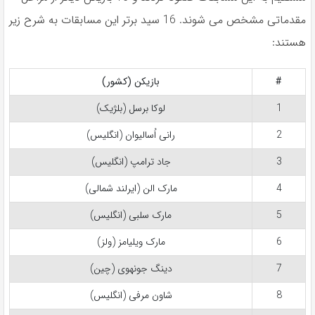
مقدماتی مشخص می شوند. 16 سید برتر این مسابقات به شرح زیر
هستند:
#
بازیکن (کشور)
1
لوکا برسل (بلژیک)
2
رانی اُسالیوان (انگلیس)
3
جاد ترامپ (انگلیس)
4
مارک الن (ایرلند شمالی)
5
مارک سلبی (انگلیس)
6
مارک ویلیامز (ولز)
7
دینگ جونهوی (چین)
8
شاون مرفی (انگلیس)