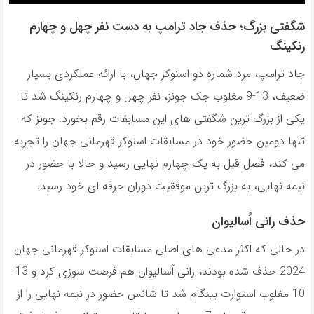
شگفتی بزرگ؛ حذف جاد ترامپ به دست نفر چهل و چهارم
رنکینگ
جاد ترامپ، مرد شماره دو اسنوكر جهان، با ارائه عملكردى بسيار
ضعيف، 13-9 مغلوب جک جونز، نفر چهل و چهارم رنكينگ شد تا
يكى از بزرگ ترين شگفتى هاى اين مسابقات رقم بخورد. جونز كه
تنها دومين حضور خود در مسابقات اسنوكر قهرمانى جهان را تجربه
مى كند، فصل قبل به يک چهارم نهايى رسيد و حالا با حضور در
نيمه نهايى، به بزرگ ترين موفقيت دوران حرفه اى خود رسيد.
حذف رانی اُسالیوان
در حالى كه اكثر مدعى هاى اصلى مسابقات اسنوکر قهرمانی جهان
2024 حذف شده بودند، رانى اُساليوان هم فرصت سوزى كرد و 13-
10 مغلوب استوارت بينگام شد تا شانس حضور در نيمه نهايى را از