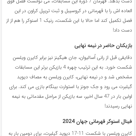
دست بدهد. قهرمان 7 دوره اين مسابقات، مى توانست فصل فوق
العاده اش را با قهرمانى در كروسيبل و ثبت تريپل كراون در اين
فصل تكميل كند اما حالا با اين شكست، رنیک 1 اسنوكر را هم از از
دست داد!
بازیکنان حاضر در نیمه نهایی
دقايقى قبل از رانى اُساليوان، جان هيگينز نيز برابر كايرن ويلسن
شكست خورد. به اين ترتيب چهره 4 بازيكن برتر اين مسابقات
مشخص شد و در نيمه نهايى، كايرن ويلسن به مصاف ديويد
گيلبرت مى رود و جک جونز با استوارت بينگام بازى مى كند. براى
اولين بار در 47 سال اخير، سه بازيكن از مراحل مقدماتى به نيمه
نهايى رسيدند!
فینال اسنوکر قهرمانی جهان 2024
كايرن ويلسن با شكست 11-17 ديويد گيلبرت، براى دومين بار به