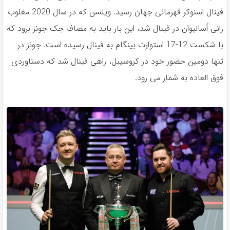
فينال اسنوكر قهرمانى جهان رسيد. ويلسن كه در سال 2020 مغلوب
رانى اُساليوان در فينال شد، اين بار بايد به مصاف جک جونز برود كه
با شكست 12-17 استوارت بينگام به فينال رسيده است. جونز در
تنها دومين حضور خود در كروسيبل، راهى فينال شد كه دستاوردى
فوق العاده به شمار مى رود.