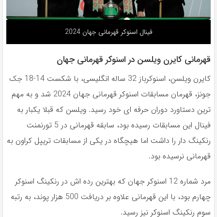
فینال اسنوکر قهرمانی جهان 2024
قهرمانی کایرن ویلسن در اسنوکر قهرمانی جهان
كايرن ويلسن، اسنوكرباز 32 ساله انگليسى، با شكست 14-18 جک
جونز، قهرمان مسابقات اسنوكر قهرمانى جهان 2024 شد و به مهم
ترين دستاورد دوران حرفه اى خود رسيد. ويلسن كه قبلا يكبار به
فينال اين مسابقات رسيده بود، سابقه قهرمانى در 5 تورنمنت
رنكينگ دار را داشت اما هيچگاه در يكى از مسابقات تريپل كراون به
قهرمانى نرسيده بود.
مرد شماره 12 اسنوكر جهان كه بهترين رده اش در رنكينگ اسنوكر
چهارم بود، با اين قهرمانى علاوه بر دريافت 500 هزار پوند، به رتبه
سوم رنكينگ اسنوكر نيز رسيد.