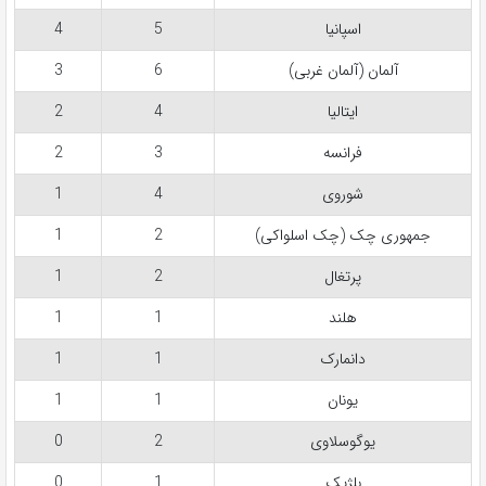
اسپانیا
5
4
آلمان (آلمان غربی)
6
3
ایتالیا
4
2
فرانسه
3
2
شوروی
4
1
جمهوری چک (چک اسلواکی)
2
1
پرتغال
2
1
هلند
1
1
دانمارک
1
1
یونان
1
1
یوگوسلاوی
2
0
بلژیک
1
0