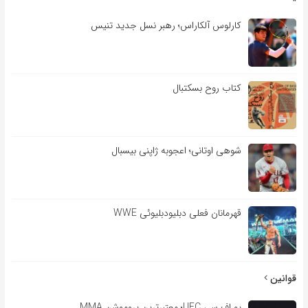
کارلوس آلکاراس؛ رهبر نسل جدید تنیس
کتاب روح بسکتبال
شوهی اوتانی؛ اعجوبه ژاپنی بیسبال
قهرمانان فعلی دبلیودبلیوئی WWE
قوانین
یو اف سی UFC؛ معتبرترین پروموشن MMA