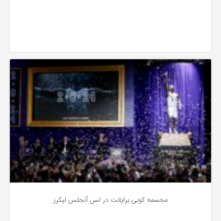
به
اشتراک
بگذارید.
اخبار
کپی
لینک
مجسمه کوبی برایانت در لس آنجلس لیکرز