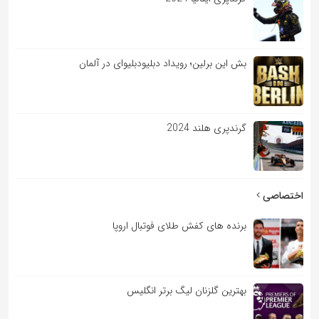
بش این برلین؛ رویداد دبلیودبلیوای در آلمان
گرندپری هلند 2024
اختصاصی
برنده های کفش طلای فوتبال اروپا
بهترین گلزنان لیگ برتر انگلیس