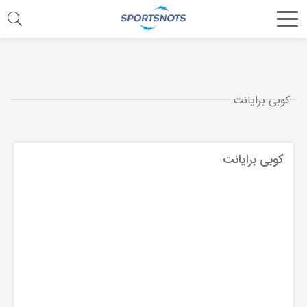
اشتراک
گذاری
با
کوبی برایانت
استفاده
از
روش‌های
کوبی برایانت
زیر
می‌توانید
این
صفحه
را
با
دوستان
خود