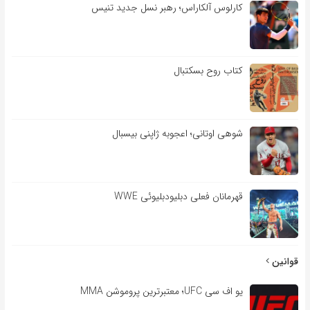
کارلوس آلکاراس؛ رهبر نسل جدید تنیس
کتاب روح بسکتبال
شوهی اوتانی؛ اعجوبه ژاپنی بیسبال
قهرمانان فعلی دبلیودبلیوئی WWE
قوانین
یو اف سی UFC؛ معتبرترین پروموشن MMA