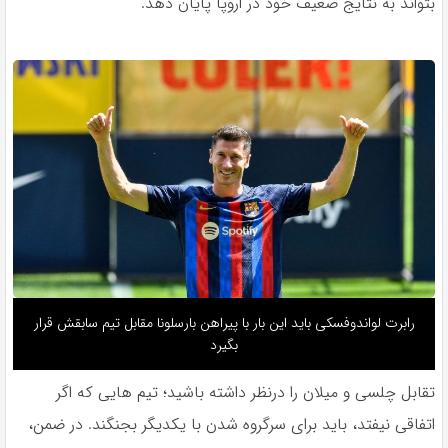
بتواند به نتايج ضعيف خود در اروپا پايان دهد.
رابرت لواندوفسکی باید این بار با پیراهن بارسلونا مقابل تیم سابقش قرار
بگیرد
تقابل چلسى و ميلان را درنظر داشته باشيد؛ تيم هايى كه اگر
اتفاقى نيفتد، بايد براى سرگروه شدن با يكديگر بجنگند. در ضمن،