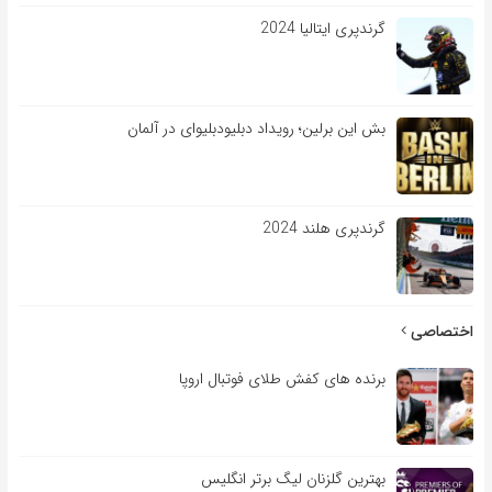
گرندپری ایتالیا 2024
بش این برلین؛ رویداد دبلیودبلیوای در آلمان
گرندپری هلند 2024
اختصاصی
برنده های کفش طلای فوتبال اروپا
بهترین گلزنان لیگ برتر انگلیس