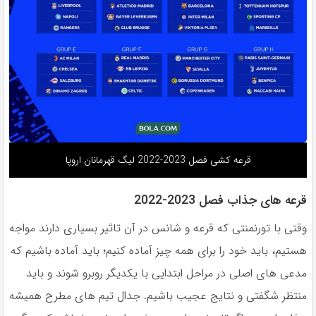
قرعه کشی فصل 2023-2022 لیگ قهرمانان اروپا
قرعه های جذاب فصل 2023-2022
وقتى با تورنمنتى كه قرعه و شانس در آن تاثير بسيارى دارند مواجه
هستيم، بايد خود را براى همه چيز آماده كنيم؛ بايد آماده باشيم كه
مدعى هاى اصلى در مراحل ابتدايى با يكديگر روبرو شوند و بايد
منتظر شگفتى و نتايج عجيب باشيم. جدال تيم هاى مطرح هميشه