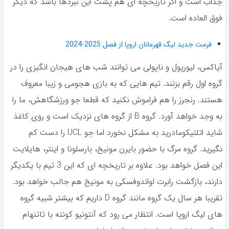
جذاب است و اگر تاريخچه اى هم پشت اين نبردها باشد كه ديگر
فوق العاده است.
فرمت جدید لیگ قهرمانان اروپا از فصل 2025-2024
آياكس، ليورپول و ناپولى مى توانند شب هاى هيجان انگيزى را در
گروه اول رقم بزنند. تيم هايى كه به بازى هجومى و زيبا معروف
هستند. رنجرز را هم فراموش نكنيد كه قطعا جو ورزشگاهش، ما را
به وجد خواهد آورد. گروه B از گروه هاى نزديک است و روى كاغذ
شايد اتلتيكومادريد به مشكل نخورد اما جو UCL را دست كم
نگيريد. گروه مرگ با حضور بايرن مونيخ، بارسلونا و اينتر، هايلايت
اين فصل خواهد بود. علاوه بر تاريخچه اى كه اين 3 تيم با يكديگر
دارند، بازگشت رابرت لواندوفسكى به مونيخ هم جالب خواهد بود.
تقريبا هر سال يک گروه مانند گروه D داريم كه بيشتر شبيه گروه
هاى ليگ اروپا است. انتظار مى رود كه آنتونيو كونته با تاتنهام