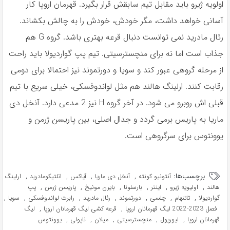
اولويه ژيرو بايد مقابل تيم سابقش قرار بگيرد. قهرمان اروپا كار
آسانى خواهد داشت، مگر خودش، خودش را به چالش بكشاند.
رئال مادريد نمى توانست دنبال قرعه بهترى باشد. گروه G هم
جذاب است اما نه براى منچسترسيتى. تيم پپ گوارديولا بايد راحت
از مرحله گروهى عبور كند و سويا و دورتموند نيز احتمالا براى دومى
رقابت كنند. ارلينگ هالند هم مثل لواندوفسكى، خيلى سريع با تيم
قبلى اش روبرو مى شود. در آخر گروه H نيز 2 مدعى دارد. آنخل دى
ماريا به پاريس برمى گردد و جدال اصلى، بين پاريسن ژرمن و
يوونتوس براى سرگروهى است.
برچسب‌ها:
,
,
,
,
آنتونیو کونته
آنخل دی ماریا
آیاکس
اتلتیکومادرید
ارلینگ
,
,
,
,
,
,
هالند
اولیویه ژیرو
اینتر
بارسلونا
بایرن مونیخ
پاریسن ژرمن
پپ
,
,
,
,
,
,
,
گواردیولا
تاتنهام
چلسی
دورتموند
رئال مادرید
رابرت لواندوفسکی
سویا
,
,
فصل 2023-2022 لیگ قهرمانان اروپا
قرعه کشی لیگ قهرمانان اروپا
لیگ
,
,
,
,
,
قهرمانان اروپا
لیورپول
منچسترسیتی
میلان
ناپولی
یوونتوس